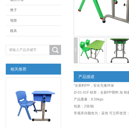
凳子
地垫
模具
相关推荐
产品描述
"全新料PP，安全无毒环保
Zl-01-01F 材质：全新PP塑料 加 铁
产品重量：8.56kgs
包装：2张/箱
常规库存颜色为：蓝色 可立即发货；