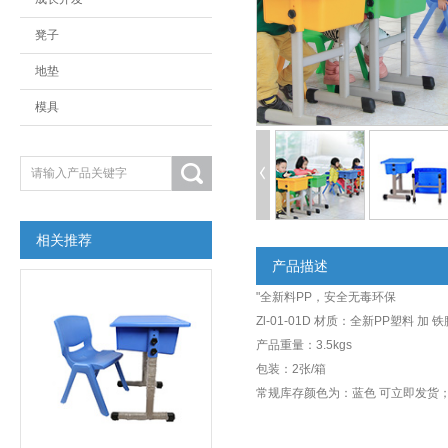
凳子
地垫
模具
相关推荐
产品描述
"全新料PP，安全无毒环保
Zl-01-01D 材质：全新PP塑料 加 铁
产品重量：3.5kgs
包装：2张/箱
常规库存颜色为：蓝色 可立即发货；